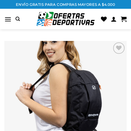
Saltar
ENVÍO GRATIS PARA COMPRAS MAYORES A $4.000
al
contenido
Añadir
a la
lista
de
deseos