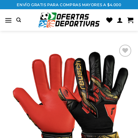
Saltar
ENVÍO GRATIS PARA COMPRAS MAYORES A $4.000
al
contenido
Añadir
a la
lista
de
deseos