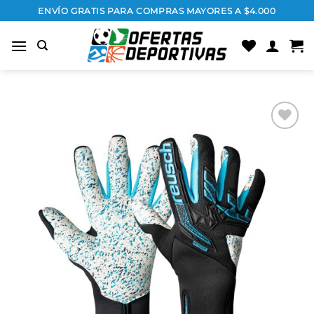
Saltar
ENVÍO GRATIS PARA COMPRAS MAYORES A $4.000
al
contenido
Añadir
a la
lista
de
deseos