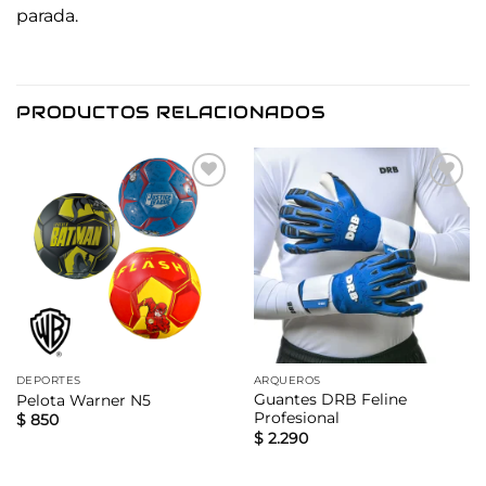
parada.
PRODUCTOS RELACIONADOS
Añadir
Añadir
a la
a la
lista de
lista de
deseos
deseos
DEPORTES
ARQUEROS
Guantes DRB Feline
Pelota Warner N5
Profesional
$
850
$
2.290