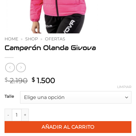
HOME
»
SHOP
»
OFERTAS
Camperón Olanda Givova
El
El
2.190
1.500
$
$
precio
precio
LIMPIAR
original
actual
Talle
era:
es:
$ 2.190.
$ 1.500.
Camperón Olanda Givova cantidad
AÑADIR AL CARRITO