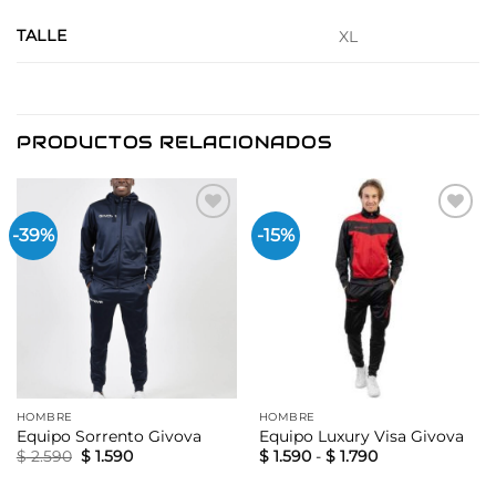
TALLE
XL
PRODUCTOS RELACIONADOS
-39%
-15%
Añadir
Añadir
a la
a la
lista de
lista de
deseos
deseos
HOMBRE
HOMBRE
Equipo Sorrento Givova
Equipo Luxury Visa Givova
El
El
Rango
$
2.590
$
1.590
$
1.590
-
$
1.790
precio
precio
de
original
actual
precios: