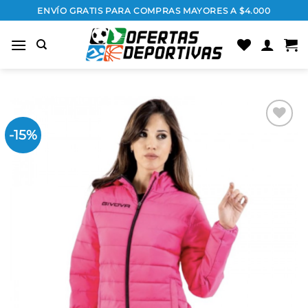
Saltar
ENVÍO GRATIS PARA COMPRAS MAYORES A $4.000
al
contenido
-15%
Añadir
a la
lista
de
deseos