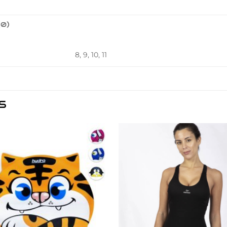
(0)
8, 9, 10, 11
S
Añadir
a la
lista de
deseos