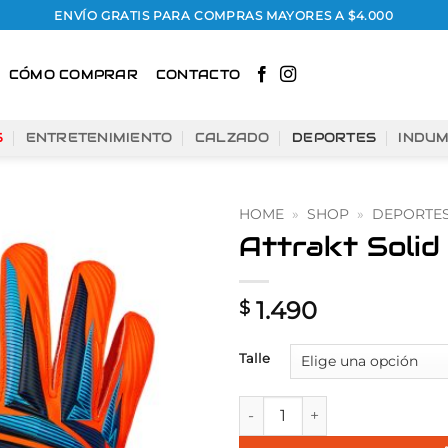
ENVÍO GRATIS PARA COMPRAS MAYORES A $4.000
CÓMO COMPRAR
CONTACTO
S
ENTRETENIMIENTO
CALZADO
DEPORTES
INDU
HOME
»
SHOP
»
DEPORTE
Attrakt Solid
Añadir
a la
lista
1.490
$
de
deseos
Talle
Attrakt Solid Adulto Mundial 