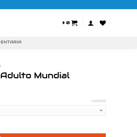
$
0
MENTARIA
S
 Adulto Mundial
LIMPIAR
cantidad