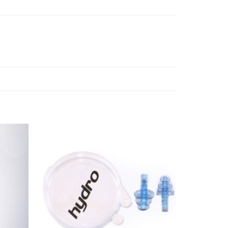
-13%
Añadir
Añadir
a la
a la
lista de
lista de
deseos
deseos